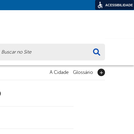
ACESSIBILIDADE
ca
A Cidade
Glossário
9