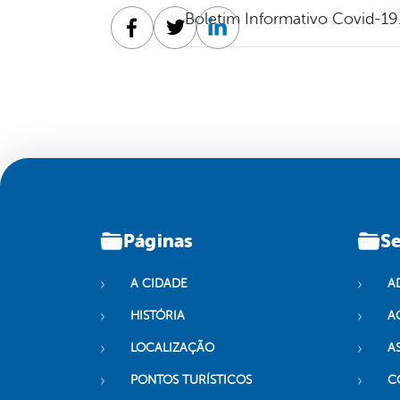
Boletim Informativo Covid-19
Facebook
Twitter
Linkedin
Páginas
Se
A CIDADE
A
HISTÓRIA
A
LOCALIZAÇÃO
A
PONTOS TURÍSTICOS
C