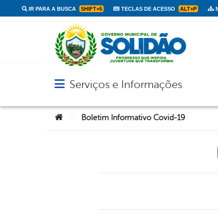
IR PARA A BUSCA
SHIFT+5
TECLAS DE ACESSO
ALT+P
M
Serviços e Informações
Abrir menu principal de navegação
Você está aqui:
>
Boletim Informativo Covid-19