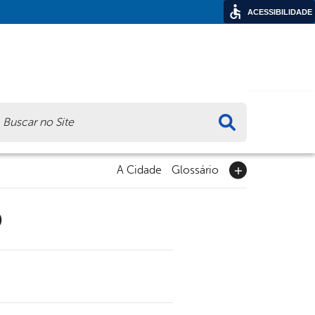
ACESSIBILIDADE
ca
A Cidade
Glossário
9