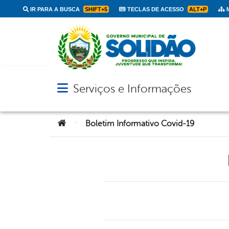
IR PARA A BUSCA
SHIFT+5
TECLAS DE ACESSO
ALT+P
M
Serviços e Informações
Abrir menu principal de navegação
Você está aqui:
>
Boletim Informativo Covid-19