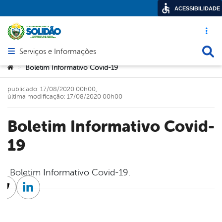
ACESSIBILIDADE
Acesso ráp
Busca
Serviços e Informações
Abrir menu principal de navegação
Você está aqui:
Boletim Informativo Covid-19
>
publicado: 17/08/2020 00h00,
última modificação: 17/08/2020 00h00
Boletim Informativo Covid-
19
Boletim Informativo Covid-19.
cebook
Twitter
Linkedin