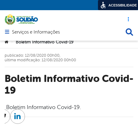
ACESSIBILIDADE
Acesso ráp
Busca
Serviços e Informações
Abrir menu principal de navegação
Você está aqui:
Boletim Informativo Covid-19
>
publicado: 12/08/2020 00h00,
última modificação: 12/08/2020 00h00
Boletim Informativo Covid-
19
Boletim Informativo Covid-19.
cebook
Twitter
Linkedin