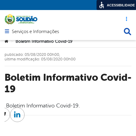
ACESSIBILIDADE
Acesso ráp
Busca
Serviços e Informações
Abrir menu principal de navegação
Você está aqui:
Boletim Informativo Covid-19
>
publicado: 05/08/2020 00h00,
última modificação: 05/08/2020 00h00
Boletim Informativo Covid-
19
Boletim Informativo Covid-19.
cebook
Twitter
Linkedin