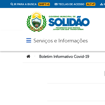
IR PARA A BUSCA
SHIFT+5
TECLAS DE ACESSO
ALT+P
M
Serviços e Informações
Abrir menu principal de navegação
Você está aqui:
>
Boletim Informativo Covid-19