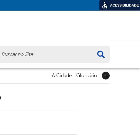
ACESSIBILIDADE
ca
A Cidade
Glossário
9
0