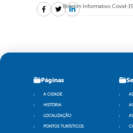
Boletim Informativo Covid-19
Facebook
Twitter
Linkedin
Páginas
Se
A CIDADE
A
HISTÓRIA
A
LOCALIZAÇÃO
A
PONTOS TURÍSTICOS
C