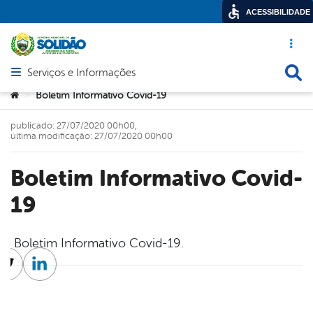
ACESSIBILIDADE
Acesso ráp
Busca
Serviços e Informações
Abrir menu principal de navegação
Você está aqui:
Boletim Informativo Covid-19
>
publicado: 27/07/2020 00h00,
última modificação: 27/07/2020 00h00
Boletim Informativo Covid-
19
Boletim Informativo Covid-19.
cebook
Twitter
Linkedin