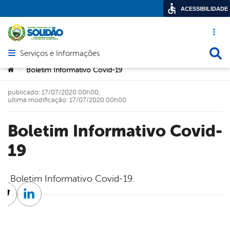
ACESSIBILIDADE
Acesso ráp
Busca
Serviços e Informações
Abrir menu principal de navegação
Você está aqui:
Boletim Informativo Covid-19
>
publicado: 17/07/2020 00h00,
última modificação: 17/07/2020 00h00
Boletim Informativo Covid-
19
Boletim Informativo Covid-19.
cebook
Twitter
Linkedin