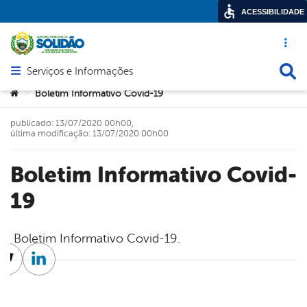
ACESSIBILIDADE
Acesso ráp
Busca
Serviços e Informações
Abrir menu principal de navegação
Você está aqui:
Boletim Informativo Covid-19
>
publicado: 13/07/2020 00h00,
última modificação: 13/07/2020 00h00
Boletim Informativo Covid-
19
Boletim Informativo Covid-19.
cebook
Twitter
Linkedin