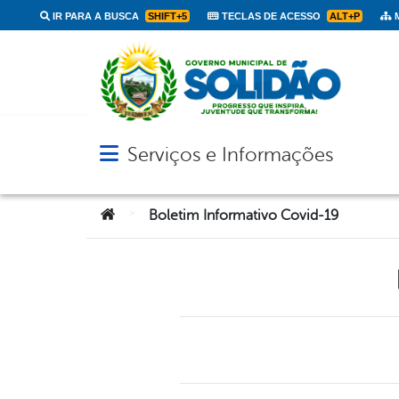
IR PARA A BUSCA
SHIFT+5
TECLAS DE ACESSO
ALT+P
M
Serviços e Informações
Abrir menu principal de navegação
Você está aqui:
>
Boletim Informativo Covid-19