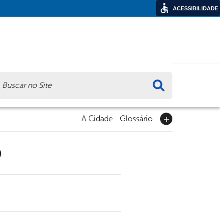
ACESSIBILIDADE
ca
A Cidade
Glossário
9