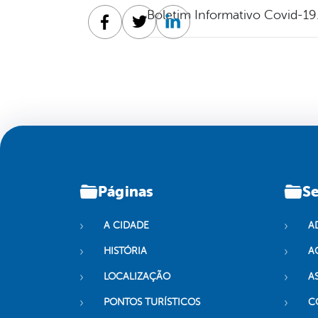
Boletim Informativo Covid-19
Facebook
Twitter
Linkedin
Páginas
Se
A CIDADE
A
HISTÓRIA
A
LOCALIZAÇÃO
A
PONTOS TURÍSTICOS
C