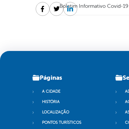
Boletim Informativo Covid-19
Facebook
Twitter
Linkedin
Páginas
Se
A CIDADE
A
HISTÓRIA
A
LOCALIZAÇÃO
A
PONTOS TURÍSTICOS
C