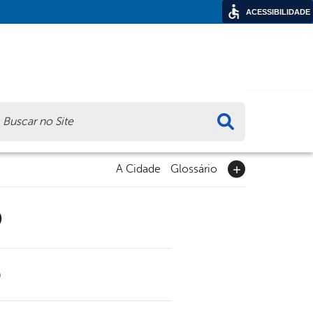
ACESSIBILIDADE
ca
A Cidade
Glossário
9
0