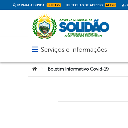
IR PARA A BUSCA
SHIFT+5
TECLAS DE ACESSO
ALT+P
M
Serviços e Informações
Abrir menu principal de navegação
Você está aqui:
>
Boletim Informativo Covid-19