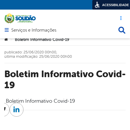
ACESSIBILIDADE
Acesso ráp
Busca
Serviços e Informações
Abrir menu principal de navegação
Você está aqui:
Boletim Informativo Covid-19
>
publicado: 25/06/2020 00h00,
última modificação: 25/06/2020 00h00
Boletim Informativo Covid-
19
Boletim Informativo Covid-19
cebook
Twitter
Linkedin