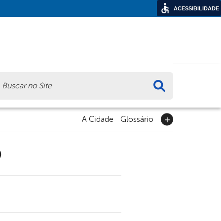
ACESSIBILIDADE
ca
A Cidade
Glossário
9