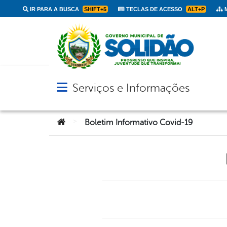
IR PARA A BUSCA
SHIFT+5
TECLAS DE ACESSO
ALT+P
M
Serviços e Informações
Abrir menu principal de navegação
Você está aqui:
>
Boletim Informativo Covid-19