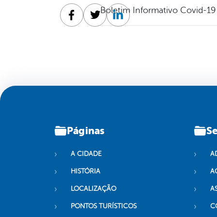
Boletim Informativo Covid-19
Facebook
Twitter
Linkedin
Páginas
Se
A CIDADE
A
HISTÓRIA
A
LOCALIZAÇÃO
A
PONTOS TURÍSTICOS
C