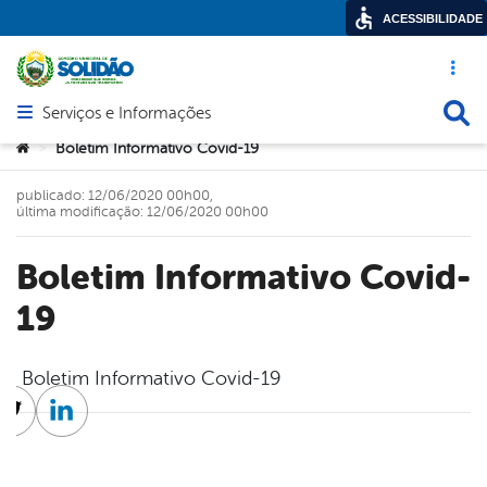
ACESSIBILIDADE
Acesso ráp
Busca
Serviços e Informações
Abrir menu principal de navegação
Você está aqui:
Boletim Informativo Covid-19
>
publicado: 12/06/2020 00h00,
última modificação: 12/06/2020 00h00
Boletim Informativo Covid-
19
Boletim Informativo Covid-19
cebook
Twitter
Linkedin