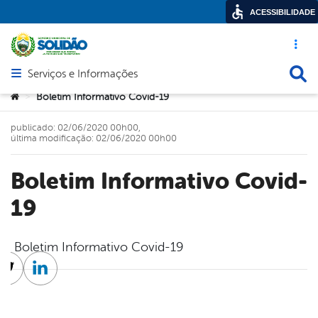
ACESSIBILIDADE
Acesso ráp
Busca
Serviços e Informações
Abrir menu principal de navegação
Você está aqui:
Boletim Informativo Covid-19
>
publicado: 02/06/2020 00h00,
última modificação: 02/06/2020 00h00
Boletim Informativo Covid-
19
Boletim Informativo Covid-19
cebook
Twitter
Linkedin