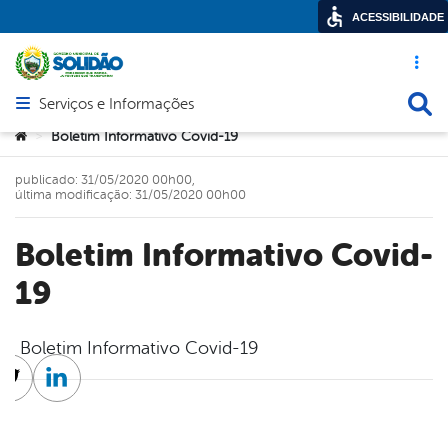
ACESSIBILIDADE
Acesso ráp
Busca
Serviços e Informações
Abrir menu principal de navegação
Você está aqui:
Boletim Informativo Covid-19
>
publicado: 31/05/2020 00h00,
última modificação: 31/05/2020 00h00
Boletim Informativo Covid-
19
Boletim Informativo Covid-19
cebook
Twitter
Linkedin