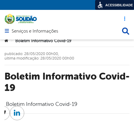
ACESSIBILIDADE
Acesso ráp
Busca
Serviços e Informações
Abrir menu principal de navegação
Você está aqui:
Boletim Informativo Covid-19
>
publicado: 28/05/2020 00h00,
última modificação: 28/05/2020 00h00
Boletim Informativo Covid-
19
Boletim Informativo Covid-19
cebook
Twitter
Linkedin