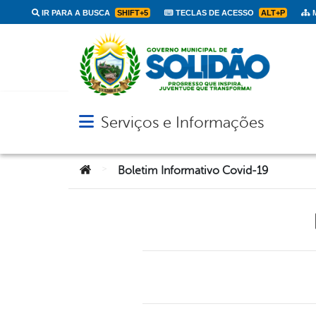
IR PARA A BUSCA
SHIFT+5
TECLAS DE ACESSO
ALT+P
M
Serviços e Informações
Abrir menu principal de navegação
Você está aqui:
>
Boletim Informativo Covid-19