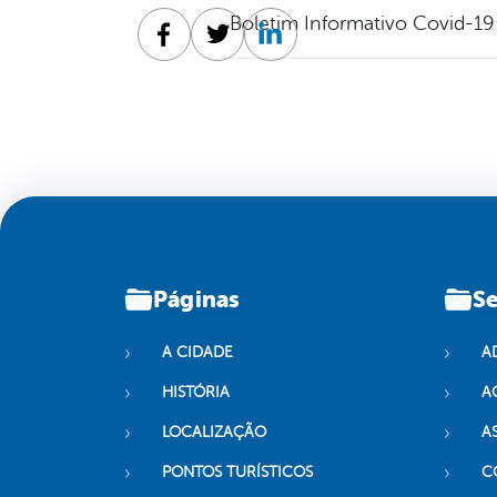
Boletim Informativo Covid-19
Facebook
Twitter
Linkedin
Páginas
Se
A CIDADE
A
HISTÓRIA
A
LOCALIZAÇÃO
A
PONTOS TURÍSTICOS
C