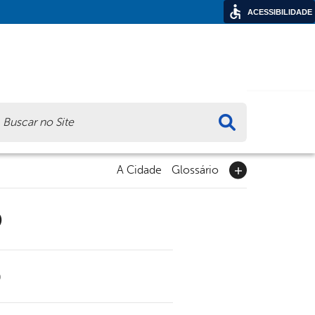
ACESSIBILIDADE
ca
A Cidade
Glossário
9
0