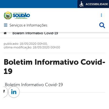
ACESSIBILIDADE
Acesso ráp
Busca
Serviços e Informações
Abrir menu principal de navegação
Você está aqui:
Boletim Informativo Covid-19
>
publicado: 18/05/2020 00h00,
última modificação: 18/05/2020 00h00
Boletim Informativo Covid-
19
Boletim Informativo Covid-19
cebook
Twitter
Linkedin