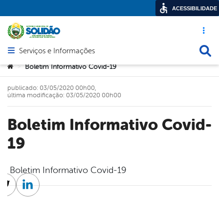
ACESSIBILIDADE
Acesso ráp
Busca
Serviços e Informações
Abrir menu principal de navegação
Você está aqui:
Boletim Informativo Covid-19
>
publicado: 03/05/2020 00h00,
última modificação: 03/05/2020 00h00
Boletim Informativo Covid-
19
Boletim Informativo Covid-19
cebook
Twitter
Linkedin