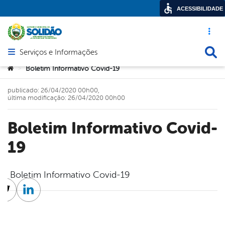
ACESSIBILIDADE
Acesso ráp
Busca
Serviços e Informações
Abrir menu principal de navegação
Você está aqui:
Boletim Informativo Covid-19
>
publicado: 26/04/2020 00h00,
última modificação: 26/04/2020 00h00
Boletim Informativo Covid-
19
Boletim Informativo Covid-19
cebook
Twitter
Linkedin