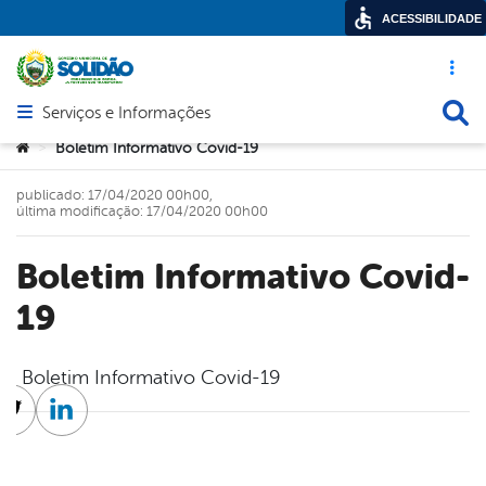
ACESSIBILIDADE
Acesso ráp
Busca
Serviços e Informações
Abrir menu principal de navegação
Você está aqui:
Boletim Informativo Covid-19
>
publicado: 17/04/2020 00h00,
última modificação: 17/04/2020 00h00
Boletim Informativo Covid-
19
Boletim Informativo Covid-19
cebook
Twitter
Linkedin