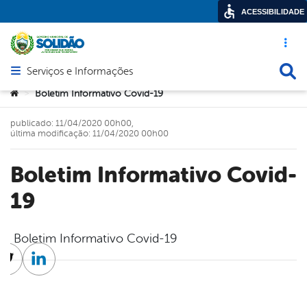
ACESSIBILIDADE
Acesso ráp
Busca
Serviços e Informações
Abrir menu principal de navegação
Você está aqui:
Boletim Informativo Covid-19
>
publicado: 11/04/2020 00h00,
última modificação: 11/04/2020 00h00
Boletim Informativo Covid-
19
Boletim Informativo Covid-19
cebook
Twitter
Linkedin