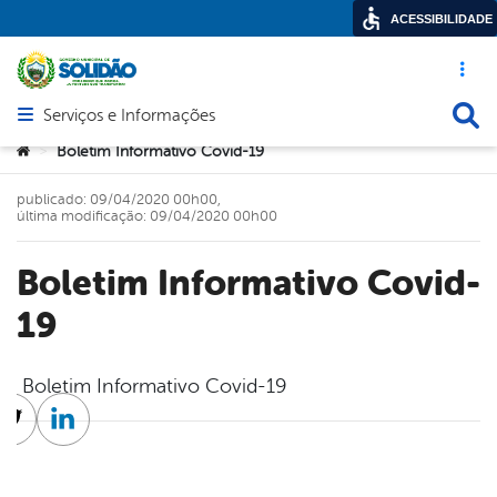
ACESSIBILIDADE
Acesso ráp
Busca
Serviços e Informações
Abrir menu principal de navegação
Você está aqui:
Boletim Informativo Covid-19
>
publicado: 09/04/2020 00h00,
última modificação: 09/04/2020 00h00
Boletim Informativo Covid-
19
Boletim Informativo Covid-19
cebook
Twitter
Linkedin