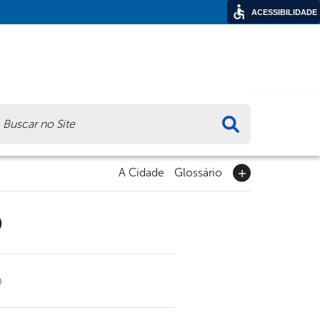
ACESSIBILIDADE
ca
A Cidade
Glossário
9
0