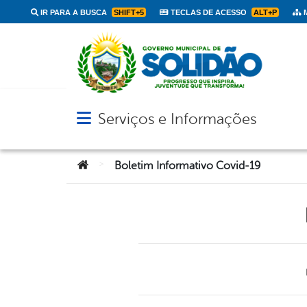
IR PARA A BUSCA
SHIFT+5
TECLAS DE ACESSO
ALT+P
M
Serviços e Informações
Abrir menu principal de navegação
Você está aqui:
>
Boletim Informativo Covid-19