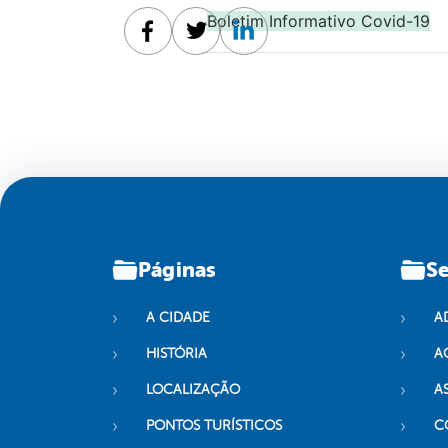
Boletim Informativo Covid-19
Facebook
Twitter
Linkedin
Páginas
Se
A CIDADE
A
HISTÓRIA
A
LOCALIZAÇÃO
A
PONTOS TURÍSTICOS
C