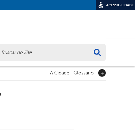
ACESSIBILIDADE
ca
A Cidade
Glossário
9
0