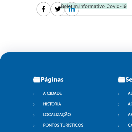
Boletim Informativo Covid-19
Facebook
Twitter
Linkedin
Páginas
Se
A CIDADE
A
HISTÓRIA
A
LOCALIZAÇÃO
A
PONTOS TURÍSTICOS
C