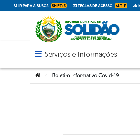
IR PARA A BUSCA
SHIFT+5
TECLAS DE ACESSO
ALT+P
M
Serviços e Informações
Abrir menu principal de navegação
Você está aqui:
>
Boletim Informativo Covid-19