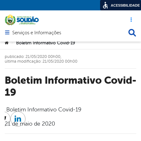
ACESSIBILIDADE
Acesso ráp
Busca
Serviços e Informações
Abrir menu principal de navegação
Você está aqui:
Boletim Informativo Covid-19
>
publicado: 21/05/2020 00h00,
última modificação: 21/05/2020 00h00
Boletim Informativo Covid-
19
Boletim Informativo Covid-19
cebook
Twitter
Linkedin
21 de maio de 2020