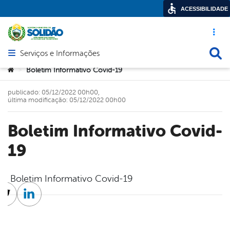
ACESSIBILIDADE
Acesso ráp
Busca
Serviços e Informações
Abrir menu principal de navegação
Você está aqui:
Boletim Informativo Covid-19
>
publicado: 05/12/2022 00h00,
última modificação: 05/12/2022 00h00
Boletim Informativo Covid-
19
Boletim Informativo Covid-19
cebook
Twitter
Linkedin