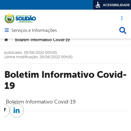
ACESSIBILIDADE
Acesso ráp
Busca
Serviços e Informações
Abrir menu principal de navegação
Você está aqui:
Boletim Informativo Covid-19
>
publicado: 29/06/2022 00h00,
última modificação: 29/06/2022 00h00
Boletim Informativo Covid-
19
Boletim Informativo Covid-19
cebook
Twitter
Linkedin