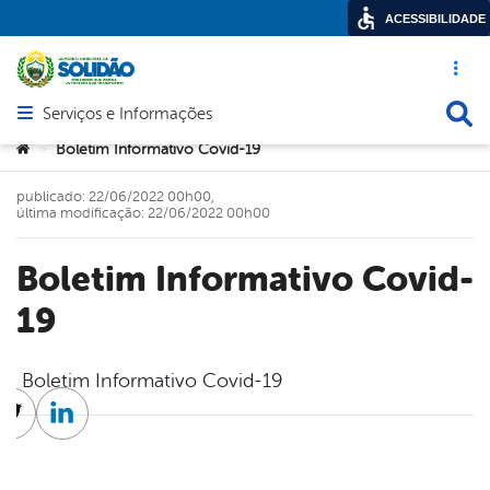
ACESSIBILIDADE
Acesso ráp
Busca
Serviços e Informações
Abrir menu principal de navegação
Você está aqui:
Boletim Informativo Covid-19
>
publicado: 22/06/2022 00h00,
última modificação: 22/06/2022 00h00
Boletim Informativo Covid-
19
Boletim Informativo Covid-19
cebook
Twitter
Linkedin