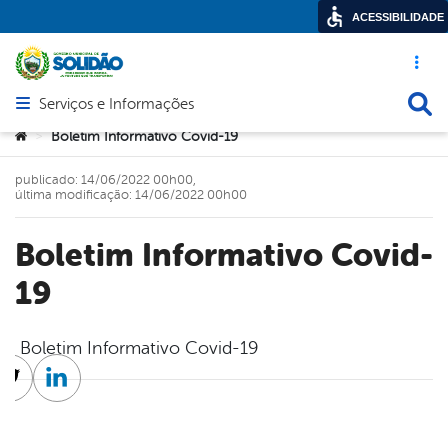
ACESSIBILIDADE
Acesso ráp
Busca
Serviços e Informações
Abrir menu principal de navegação
Você está aqui:
Boletim Informativo Covid-19
>
publicado: 14/06/2022 00h00,
última modificação: 14/06/2022 00h00
Boletim Informativo Covid-
19
Boletim Informativo Covid-19
cebook
Twitter
Linkedin