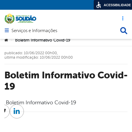
ACESSIBILIDADE
Acesso ráp
Busca
Serviços e Informações
Abrir menu principal de navegação
Você está aqui:
Boletim Informativo Covid-19
>
publicado: 10/06/2022 00h00,
última modificação: 10/06/2022 00h00
Boletim Informativo Covid-
19
Boletim Informativo Covid-19
cebook
Twitter
Linkedin