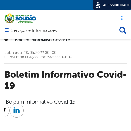
ACESSIBILIDADE
Acesso ráp
Busca
Serviços e Informações
Abrir menu principal de navegação
Você está aqui:
Boletim Informativo Covid-19
>
publicado: 28/05/2022 00h00,
última modificação: 28/05/2022 00h00
Boletim Informativo Covid-
19
Boletim Informativo Covid-19
cebook
Twitter
Linkedin