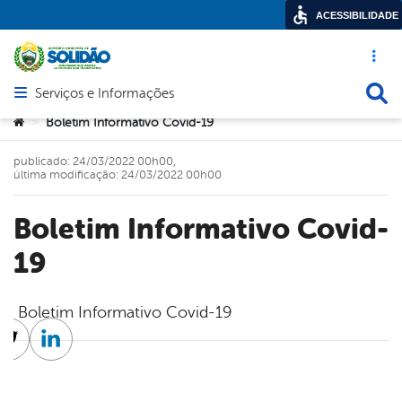
ACESSIBILIDADE
Acesso ráp
Busca
Serviços e Informações
Abrir menu principal de navegação
Você está aqui:
Boletim Informativo Covid-19
>
publicado: 24/03/2022 00h00,
última modificação: 24/03/2022 00h00
Boletim Informativo Covid-
19
Boletim Informativo Covid-19
cebook
Twitter
Linkedin