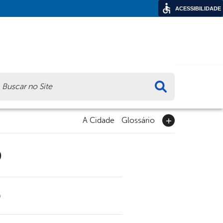
ACESSIBILIDADE
ca
A Cidade
Glossário
9
0