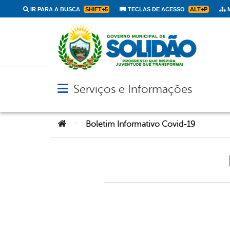
IR PARA A BUSCA
SHIFT+5
TECLAS DE ACESSO
ALT+P
M
Serviços e Informações
Abrir menu principal de navegação
Você está aqui:
>
Boletim Informativo Covid-19