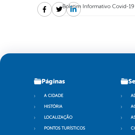
Boletim Informativo Covid-19
Facebook
Twitter
Linkedin
Páginas
Se
A CIDADE
A
HISTÓRIA
A
LOCALIZAÇÃO
A
PONTOS TURÍSTICOS
C