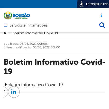
ACESSIBILIDADE
Acesso ráp
Busca
Serviços e Informações
Abrir menu principal de navegação
Você está aqui:
Boletim Informativo Covid-19
>
publicado: 05/03/2022 00h00,
última modificação: 05/03/2022 00h00
Boletim Informativo Covid-
19
Boletim Informativo Covid-19
cebook
Twitter
Linkedin