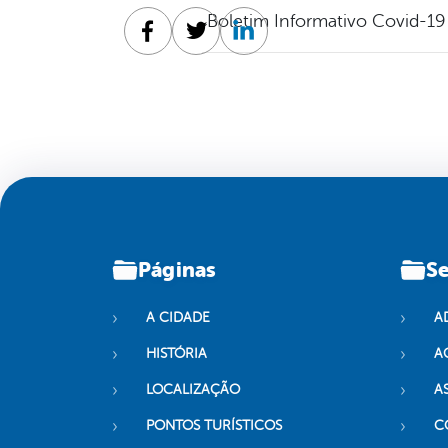
Boletim Informativo Covid-19
Facebook
Twitter
Linkedin
Páginas
Se
A CIDADE
A
HISTÓRIA
A
LOCALIZAÇÃO
A
PONTOS TURÍSTICOS
C