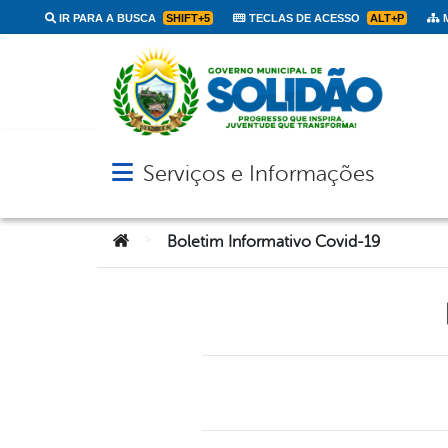
IR PARA A BUSCA
SHIFT+5
TECLAS DE ACESSO
ALT+P
M
Serviços e Informações
Abrir menu principal de navegação
Você está aqui:
>
Boletim Informativo Covid-19