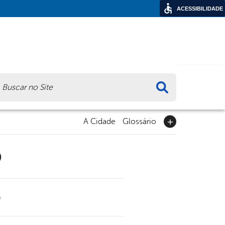
ACESSIBILIDADE
ca
A Cidade
Glossário
9
0