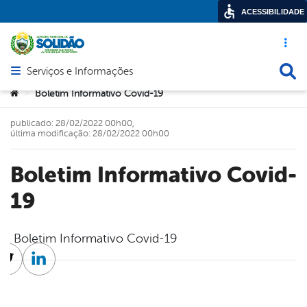
ACESSIBILIDADE
Acesso ráp
Busca
Serviços e Informações
Abrir menu principal de navegação
Você está aqui:
Boletim Informativo Covid-19
>
publicado: 28/02/2022 00h00,
última modificação: 28/02/2022 00h00
Boletim Informativo Covid-
19
Boletim Informativo Covid-19
cebook
Twitter
Linkedin