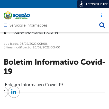
ACESSIBILIDADE
Acesso ráp
Busca
Serviços e Informações
Abrir menu principal de navegação
Você está aqui:
Boletim Informativo Covid-19
>
publicado: 26/02/2022 00h00,
última modificação: 26/02/2022 00h00
Boletim Informativo Covid-
19
Boletim Informativo Covid-19
cebook
Twitter
Linkedin