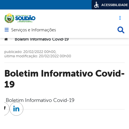
ACESSIBILIDADE
Acesso ráp
Busca
Serviços e Informações
Abrir menu principal de navegação
Você está aqui:
Boletim Informativo Covid-19
>
publicado: 20/02/2022 00h00,
última modificação: 20/02/2022 00h00
Boletim Informativo Covid-
19
Boletim Informativo Covid-19
cebook
Twitter
Linkedin