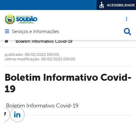
ACESSIBILIDADE
Acesso ráp
Busca
Serviços e Informações
Abrir menu principal de navegação
Você está aqui:
Boletim Informativo Covid-19
>
publicado: 06/02/2022 00h00,
última modificação: 06/02/2022 00h00
Boletim Informativo Covid-
19
Boletim Informativo Covid-19
cebook
Twitter
Linkedin