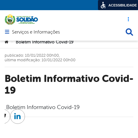
ACESSIBILIDADE
Acesso ráp
Busca
Serviços e Informações
Abrir menu principal de navegação
Você está aqui:
Boletim Informativo Covid-19
>
publicado: 10/01/2022 00h00,
última modificação: 10/01/2022 00h00
Boletim Informativo Covid-
19
Boletim Informativo Covid-19
cebook
Twitter
Linkedin