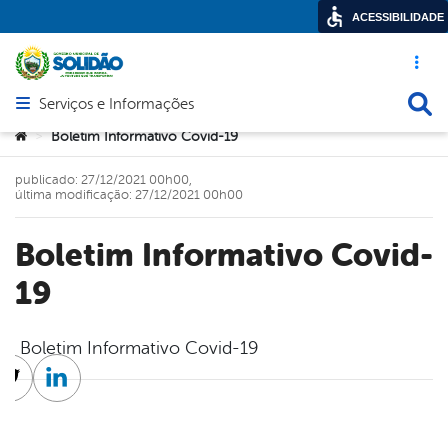
ACESSIBILIDADE
Acesso ráp
Busca
Serviços e Informações
Abrir menu principal de navegação
Você está aqui:
Boletim Informativo Covid-19
>
publicado: 27/12/2021 00h00,
última modificação: 27/12/2021 00h00
Boletim Informativo Covid-
19
Boletim Informativo Covid-19
cebook
Twitter
Linkedin