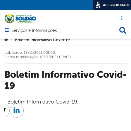
ACESSIBILIDADE
Acesso ráp
Busca
Serviços e Informações
Abrir menu principal de navegação
Você está aqui:
Boletim Informativo Covid-19
>
publicado: 18/11/2021 00h00,
última modificação: 18/11/2021 00h00
Boletim Informativo Covid-
19
Boletim Informativo Covid-19.
cebook
Twitter
Linkedin