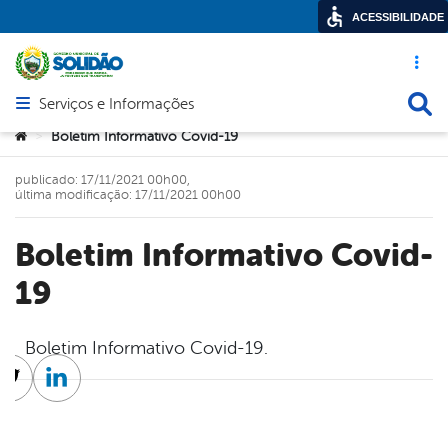
ACESSIBILIDADE
Acesso ráp
Busca
Serviços e Informações
Abrir menu principal de navegação
Você está aqui:
Boletim Informativo Covid-19
>
publicado: 17/11/2021 00h00,
última modificação: 17/11/2021 00h00
Boletim Informativo Covid-
19
Boletim Informativo Covid-19.
cebook
Twitter
Linkedin