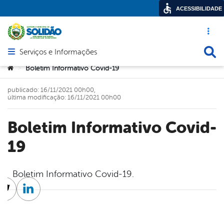
ACESSIBILIDADE
Acesso ráp
Busca
Serviços e Informações
Abrir menu principal de navegação
Você está aqui:
Boletim Informativo Covid-19
>
publicado: 16/11/2021 00h00,
última modificação: 16/11/2021 00h00
Boletim Informativo Covid-
19
Boletim Informativo Covid-19.
cebook
Twitter
Linkedin