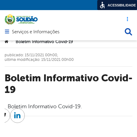
ACESSIBILIDADE
Acesso ráp
Busca
Serviços e Informações
Abrir menu principal de navegação
Você está aqui:
Boletim Informativo Covid-19
>
publicado: 15/11/2021 00h00,
última modificação: 15/11/2021 00h00
Boletim Informativo Covid-
19
Boletim Informativo Covid-19.
cebook
Twitter
Linkedin