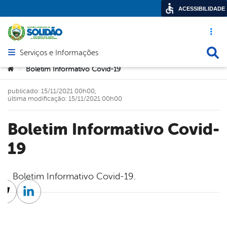
ACESSIBILIDADE
Acesso ráp
Busca
Serviços e Informações
Abrir menu principal de navegação
Você está aqui:
Boletim Informativo Covid-19
>
publicado: 15/11/2021 00h00,
última modificação: 15/11/2021 00h00
Boletim Informativo Covid-
19
Boletim Informativo Covid-19.
cebook
Twitter
Linkedin