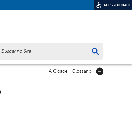
ACESSIBILIDADE
ca
A Cidade
Glossário
9