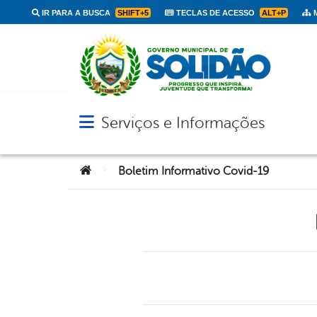
IR PARA A BUSCA
SHIFT+5
TECLAS DE ACESSO
ALT+P
M
Serviços e Informações
Abrir menu principal de navegação
Você está aqui:
>
Boletim Informativo Covid-19