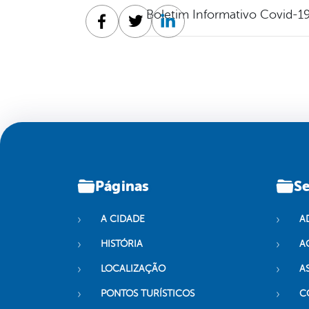
Boletim Informativo Covid-19
Facebook
Twitter
Linkedin
Páginas
Se
A CIDADE
A
HISTÓRIA
A
LOCALIZAÇÃO
A
PONTOS TURÍSTICOS
C