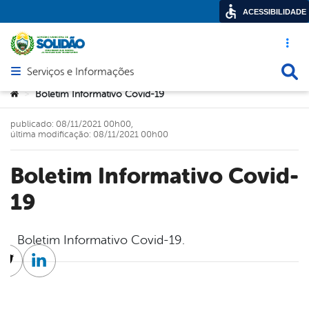
ACESSIBILIDADE
Acesso ráp
Busca
Serviços e Informações
Abrir menu principal de navegação
Você está aqui:
Boletim Informativo Covid-19
>
publicado: 08/11/2021 00h00,
última modificação: 08/11/2021 00h00
Boletim Informativo Covid-
19
Boletim Informativo Covid-19.
cebook
Twitter
Linkedin